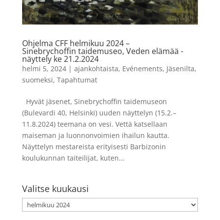
Ohjelma CFF helmikuu 2024 –
Sinebrychoffin taidemuseo, Veden elämää -
näyttely ke 21.2.2024
helmi 5, 2024
|
ajankohtaista
,
Evénements
,
Jäsenilta
,
suomeksi
,
Tapahtumat
Hyvät jäsenet, Sinebrychoffin taidemuseon
(Bulevardi 40, Helsinki) uuden näyttelyn (15.2.–
11.8.2024) teemana on vesi. Vettä katsellaan
maiseman ja luonnonvoimien ihailun kautta.
Näyttelyn mestareista erityisesti Barbizonin
koulukunnan taiteilijat, kuten...
Valitse kuukausi
Valitse
kuukausi