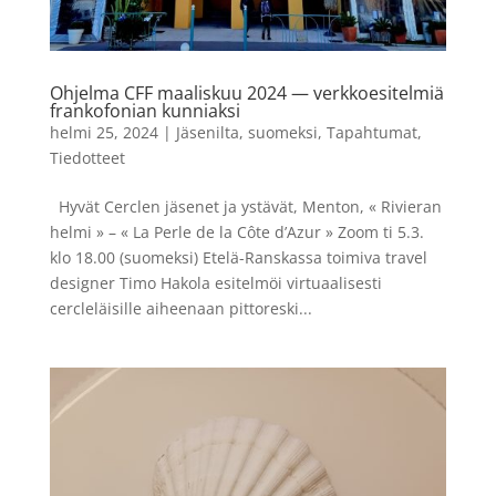
Ohjelma CFF maaliskuu 2024 — verkkoesitelmiä
frankofonian kunniaksi
helmi 25, 2024
|
Jäsenilta
,
suomeksi
,
Tapahtumat
,
Tiedotteet
Hyvät Cerclen jäsenet ja ystävät, Menton, « Rivieran
helmi » – « La Perle de la Côte d’Azur » Zoom ti 5.3.
klo 18.00 (suomeksi) Etelä-Ranskassa toimiva travel
designer Timo Hakola esitelmöi virtuaalisesti
cercleläisille aiheenaan pittoreski...