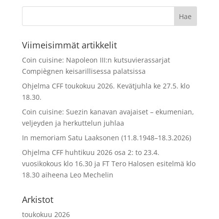
Viimeisimmät artikkelit
Coin cuisine: Napoleon III:n kutsuvierassarjat
Compiègnen keisarillisessa palatsissa
Ohjelma CFF toukokuu 2026. Kevätjuhla ke 27.5. klo
18.30.
Coin cuisine: Suezin kanavan avajaiset – ekumenian,
veljeyden ja herkuttelun juhlaa
In memoriam Satu Laaksonen (11.8.1948–18.3.2026)
Ohjelma CFF huhtikuu 2026 osa 2: to 23.4.
vuosikokous klo 16.30 ja FT Tero Halosen esitelmä klo
18.30 aiheena Leo Mechelin
Arkistot
toukokuu 2026