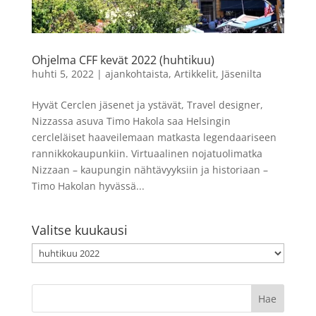
Ohjelma CFF kevät 2022 (huhtikuu)
huhti 5, 2022
|
ajankohtaista
,
Artikkelit
,
Jäsenilta
Hyvät Cerclen jäsenet ja ystävät, Travel designer,
Nizzassa asuva Timo Hakola saa Helsingin
cercleläiset haaveilemaan matkasta legendaariseen
rannikkokaupunkiin. Virtuaalinen nojatuolimatka
Nizzaan – kaupungin nähtävyyksiin ja historiaan –
Timo Hakolan hyvässä...
Valitse kuukausi
Valitse
kuukausi