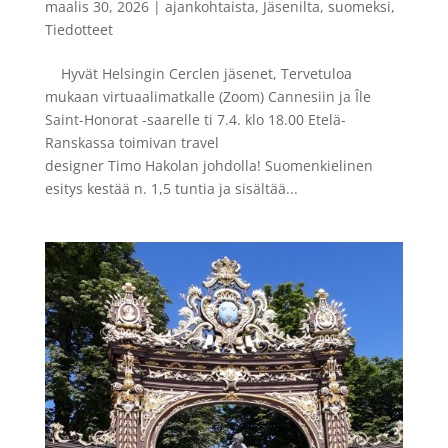
maalis 30, 2026
|
ajankohtaista
,
Jäsenilta
,
suomeksi
,
Tiedotteet
Hyvät Helsingin Cerclen jäsenet, Tervetuloa
mukaan virtuaalimatkalle (Zoom) Cannesiin ja Île
Saint-Honorat -saarelle ti 7.4. klo 18.00 Etelä-
Ranskassa toimivan travel
designer Timo Hakolan johdolla! Suomenkielinen
esitys kestää n. 1,5 tuntia ja sisältää...