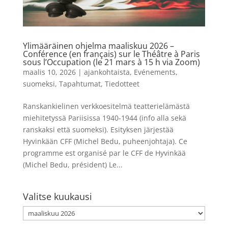
Ylimääräinen ohjelma maaliskuu 2026 –
Conférence (en français) sur le Théâtre à Paris
sous l’Occupation (le 21 mars à 15 h via Zoom)
maalis 10, 2026
|
ajankohtaista
,
Evénements
,
suomeksi
,
Tapahtumat
,
Tiedotteet
Ranskankielinen verkkoesitelmä teatterielämästä
miehitetyssä Pariisissa 1940-1944 (info alla sekä
ranskaksi että suomeksi). Esityksen järjestää
Hyvinkään CFF (Michel Bedu, puheenjohtaja). Ce
programme est organisé par le CFF de Hyvinkää
(Michel Bedu, président) Le...
Valitse kuukausi
Valitse
kuukausi