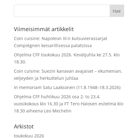
Viimeisimmät artikkelit
Coin cuisine: Napoleon III:n kutsuvierassarjat
Compiègnen keisarillisessa palatsissa
Ohjelma CFF toukokuu 2026. Kevätjuhla ke 27.5. klo
18.30.
Coin cuisine: Suezin kanavan avajaiset – ekumenian,
veljeyden ja herkuttelun juhlaa
In memoriam Satu Laaksonen (11.8.1948–18.3.2026)
Ohjelma CFF huhtikuu 2026 osa 2: to 23.4.
vuosikokous klo 16.30 ja FT Tero Halosen esitelmä klo
18.30 aiheena Leo Mechelin
Arkistot
toukokuu 2026