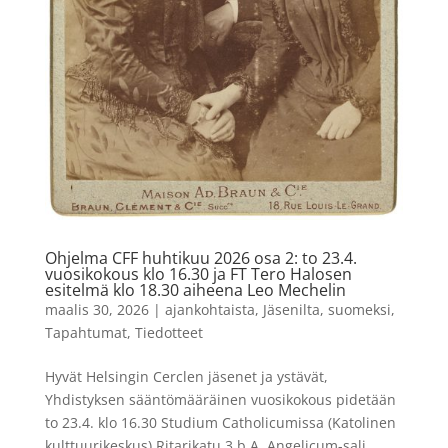
Ohjelma CFF huhtikuu 2026 osa 2: to 23.4.
vuosikokous klo 16.30 ja FT Tero Halosen
esitelmä klo 18.30 aiheena Leo Mechelin
maalis 30, 2026
|
ajankohtaista
,
Jäsenilta
,
suomeksi
,
Tapahtumat
,
Tiedotteet
Hyvät Helsingin Cerclen jäsenet ja ystävät,
Yhdistyksen sääntömääräinen vuosikokous pidetään
to 23.4. klo 16.30 Studium Catholicumissa (Katolinen
kulttuurikeskus) Ritarikatu 3 b A. Angelicum-sali.