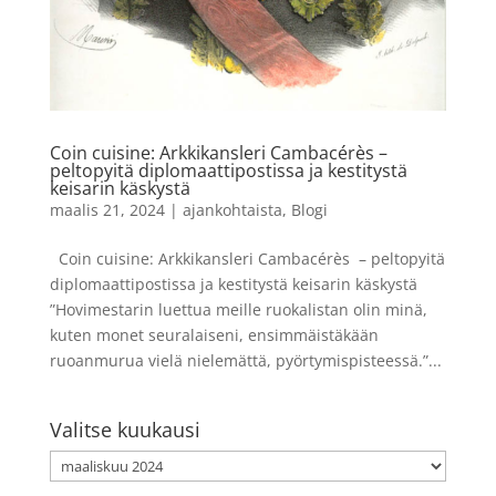
Coin cuisine: Arkkikansleri Cambacérès –
peltopyitä diplomaattipostissa ja kestitystä
keisarin käskystä
maalis 21, 2024
|
ajankohtaista
,
Blogi
Coin cuisine: Arkkikansleri Cambacérès – peltopyitä
diplomaattipostissa ja kestitystä keisarin käskystä
”Hovimestarin luettua meille ruokalistan olin minä,
kuten monet seuralaiseni, ensimmäistäkään
ruoanmurua vielä nielemättä, pyörtymispisteessä.”...
Valitse kuukausi
Valitse
kuukausi