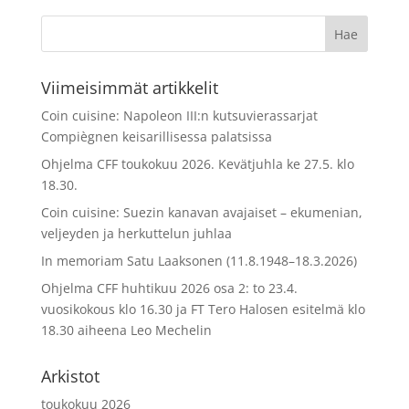
Viimeisimmät artikkelit
Coin cuisine: Napoleon III:n kutsuvierassarjat
Compiègnen keisarillisessa palatsissa
Ohjelma CFF toukokuu 2026. Kevätjuhla ke 27.5. klo
18.30.
Coin cuisine: Suezin kanavan avajaiset – ekumenian,
veljeyden ja herkuttelun juhlaa
In memoriam Satu Laaksonen (11.8.1948–18.3.2026)
Ohjelma CFF huhtikuu 2026 osa 2: to 23.4.
vuosikokous klo 16.30 ja FT Tero Halosen esitelmä klo
18.30 aiheena Leo Mechelin
Arkistot
toukokuu 2026