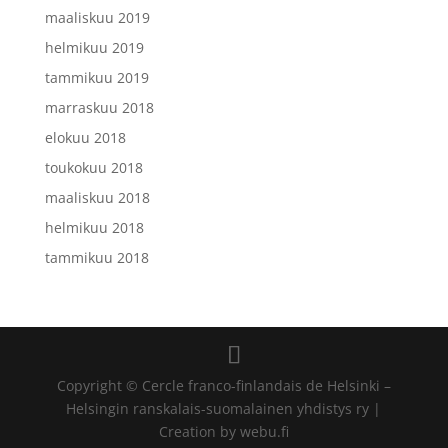
maaliskuu 2019
helmikuu 2019
tammikuu 2019
marraskuu 2018
elokuu 2018
toukokuu 2018
maaliskuu 2018
helmikuu 2018
tammikuu 2018
Copyright © Cercle franco-finlandais de Helsinki –
Helsingin ranskalais-suomalainen yhdistys ry |
Creation by webu.fi