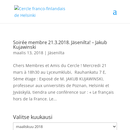
Soirée membre 21.3.2018. Jäsenilta! – Jakub
Kujawinski
maalis 13, 2018
|
Jäsenilta
Chers Membres et Amis du Cercle ! Mercredi 21
mars à 18h30 au Lyceumklubi, Rauhankatu 7 E,
5ème étage : Exposé de M. JAKUB KUJAWINSKI,
professeur aux universités de Poznan, Helsinki et
Jyväskylä, tiendra une conférence sur : « Le français
hors de la France. Le...
Valitse kuukausi
Valitse