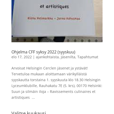
Ohjelma CFF syksy 2022 (syyskuu)
elo 17, 2022
|
ajankohtaista
,
Jäsenilta
,
Tapahtumat
Arvoisat Helsingin Cerclen jäsenet ja ystävät!
Tervetuloa mukaan aloittamaan värikylläistä
syyskautta torstaina 1. syyskuuta klo 18.30 Helsingin
Lyceumklubille, Rauhakatu 7E (5. krs), 00170 Helsinki:
Suun ja silmäin iloja – Ravissements culinaires et
artistiques ...
Valitse kuukausi