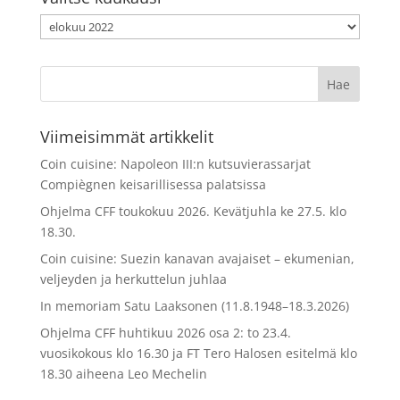
Valitse
kuukausi
Viimeisimmät artikkelit
Coin cuisine: Napoleon III:n kutsuvierassarjat
Compiègnen keisarillisessa palatsissa
Ohjelma CFF toukokuu 2026. Kevätjuhla ke 27.5. klo
18.30.
Coin cuisine: Suezin kanavan avajaiset – ekumenian,
veljeyden ja herkuttelun juhlaa
In memoriam Satu Laaksonen (11.8.1948–18.3.2026)
Ohjelma CFF huhtikuu 2026 osa 2: to 23.4.
vuosikokous klo 16.30 ja FT Tero Halosen esitelmä klo
18.30 aiheena Leo Mechelin