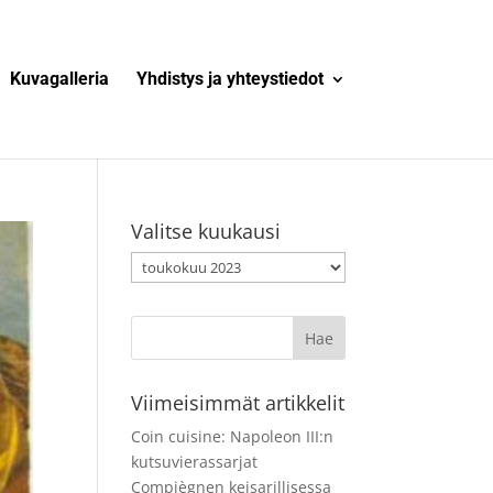
Kuvagalleria
Yhdistys ja yhteystiedot
Valitse kuukausi
Valitse
kuukausi
Viimeisimmät artikkelit
Coin cuisine: Napoleon III:n
kutsuvierassarjat
Compiègnen keisarillisessa