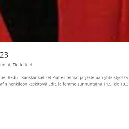
023
tumat
,
Tiedotteet
chel Bedu Ranskankieliset Piaf-esitelmät järjestetään yhteistyössä
iafin henkilöön keskittyvä Edit, la femme sunnuntaina 14.5. klo 18.3