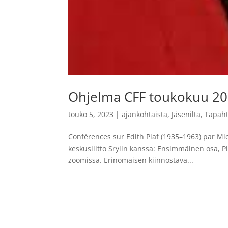
Ohjelma CFF toukokuu 2
touko 5, 2023
|
ajankohtaista
,
Jäsenilta
,
Tapah
Conférences sur Edith Piaf (1935–1963) par Mi
keskusliitto Srylin kanssa: Ensimmäinen osa, P
zoomissa. Erinomaisen kiinnostava...