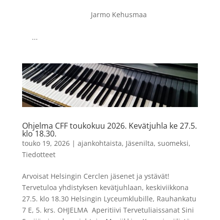
Jarmo Kehusmaa
...
Ohjelma CFF toukokuu 2026. Kevätjuhla ke 27.5.
klo 18.30.
touko 19, 2026
|
ajankohtaista
,
Jäsenilta
,
suomeksi
,
Tiedotteet
Arvoisat Helsingin Cerclen jäsenet ja ystävät!
Tervetuloa yhdistyksen kevätjuhlaan, keskiviikkona
27.5. klo 18.30 Helsingin Lyceumklubille, Rauhankatu
7 E, 5. krs. OHJELMA Aperitiivi Tervetuliaissanat Sini