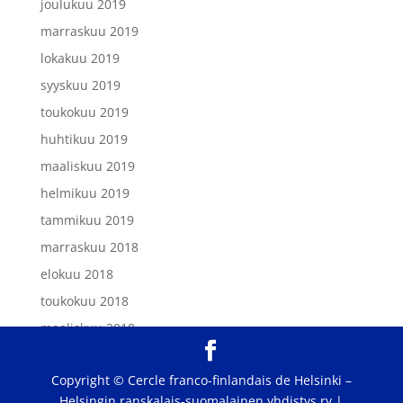
joulukuu 2019
marraskuu 2019
lokakuu 2019
syyskuu 2019
toukokuu 2019
huhtikuu 2019
maaliskuu 2019
helmikuu 2019
tammikuu 2019
marraskuu 2018
elokuu 2018
toukokuu 2018
maaliskuu 2018
helmikuu 2018
Copyright © Cercle franco-finlandais de Helsinki –
tammikuu 2018
Helsingin ranskalais-suomalainen yhdistys ry |