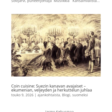
Sovijärvi, puheenjohtaja Musiikkia Kansainvälistä...
Coin cuisine: Suezin kanavan avajaiset –
ekumenian, veljeyden ja herkuttelun juhlaa
touko 9, 2026
|
ajankohtaista
,
Blogi
,
suomeksi
Jarmo Kehusmaa