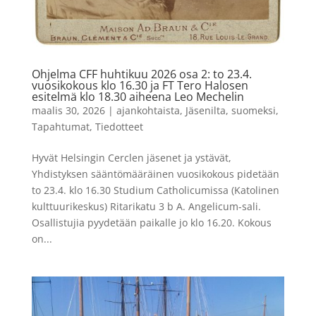
Ohjelma CFF huhtikuu 2026 osa 2: to 23.4.
vuosikokous klo 16.30 ja FT Tero Halosen
esitelmä klo 18.30 aiheena Leo Mechelin
maalis 30, 2026
|
ajankohtaista
,
Jäsenilta
,
suomeksi
,
Tapahtumat
,
Tiedotteet
Hyvät Helsingin Cerclen jäsenet ja ystävät,
Yhdistyksen sääntömääräinen vuosikokous pidetään
to 23.4. klo 16.30 Studium Catholicumissa (Katolinen
kulttuurikeskus) Ritarikatu 3 b A. Angelicum-sali.
Osallistujia pyydetään paikalle jo klo 16.20. Kokous
on...