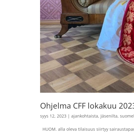
Ohjelma CFF lokakuu 202
syys 12, 2023
|
ajankohtaista
,
Jäsenilta
,
suome
HUOM. alla oleva tilaisuus siirtyy sairaustapa