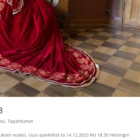
3
ksi
,
Tapahtumat
uksen vuoksi. Uusi ajankohta to 14.12.2023 klo 18.30 Helsingin