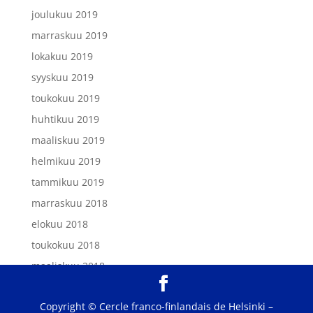
joulukuu 2019
marraskuu 2019
lokakuu 2019
syyskuu 2019
toukokuu 2019
huhtikuu 2019
maaliskuu 2019
helmikuu 2019
tammikuu 2019
marraskuu 2018
elokuu 2018
toukokuu 2018
maaliskuu 2018
helmikuu 2018
Copyright © Cercle franco-finlandais de Helsinki –
tammikuu 2018