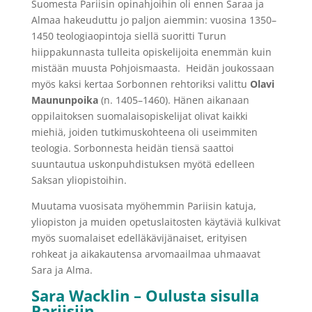
Suomesta Pariisin opinahjoihin oli ennen Saraa ja
Almaa hakeuduttu jo paljon aiemmin: vuosina 1350–
1450 teologiaopintoja siellä suoritti Turun
hiippakunnasta tulleita opiskelijoita enemmän kuin
mistään muusta Pohjoismaasta. Heidän joukossaan
myös kaksi kertaa Sorbonnen rehtoriksi valittu
Olavi
Maununpoika
(n. 1405–1460). Hänen aikanaan
oppilaitoksen suomalaisopiskelijat olivat kaikki
miehiä, joiden tutkimuskohteena oli useimmiten
teologia. Sorbonnesta heidän tiensä saattoi
suuntautua uskonpuhdistuksen myötä edelleen
Saksan yliopistoihin.
Muutama vuosisata myöhemmin Pariisin katuja,
yliopiston ja muiden opetuslaitosten käytäviä kulkivat
myös suomalaiset edelläkävijänaiset, erityisen
rohkeat ja aikakautensa arvomaailmaa uhmaavat
Sara ja Alma.
Sara Wacklin –
Oulusta sisulla
Pariisiin