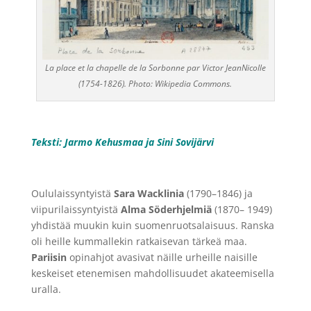
La place et la chapelle de la Sorbonne par Victor JeanNicolle
(1754-1826). Photo: Wikipedia Commons.
Teksti: Jarmo Kehusmaa ja Sini Sovijärvi
Oululaissyntyistä
Sara Wacklinia
(1790–1846) ja
viipurilaissyntyistä
Alma Söderhjelmiä
(1870– 1949)
yhdistää muukin kuin suomenruotsalaisuus. Ranska
oli heille kummallekin ratkaisevan tärkeä maa.
Pariisin
opinahjot avasivat näille urheille naisille
keskeiset etenemisen mahdollisuudet akateemisella
uralla.