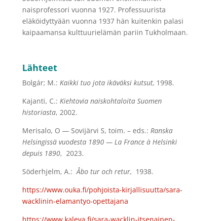
naisprofessori vuonna 1927. Professuurista
eläköidyttyään vuonna 1937 hän kuitenkin palasi
kaipaamansa kulttuurielämän pariin Tukholmaan.
Lähteet
Bolgár; M.:
Kaikki tuo jota ikäväksi kutsut,
1998.
Kajanti, C.:
Kiehtovia naiskohtaloita Suomen
historiasta
, 2002.
Merisalo, O — Sovijärvi S, toim. – eds.:
Ranska
Helsingissä vuodesta 1890 — La France à Helsinki
depuis 1890
, 2023.
Söderhjelm, A.:
Åbo tur och retur,
1938.
https://www.ouka.fi/pohjoista-kirjallisuutta/sara-
wacklinin-elamantyo-opettajana
https://www.kaleva.fi/sara-wacklin-itsenainen-