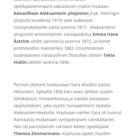
opettajaseminaarit saksalaisen mallin mukaan.
Keisarillisen
Aleksanterin yliopiston
(nyk. Helsingin
yliopisto vuodesta 1919) ovet aukesivat
naisopiskelijoille vasta vuonna 1871. Aleksanterin
yliopiston ensimmäinen naisopiskelija
Emma Irene
Åström
aloitti opintonsa vuonna 1872, ja hänet
promovoitiin maisteriksi 1882. Ensimmäinen
suomalainen naispuolinen filosofian tohtori
Tekla
Hultin
väitteli vuonna 1896.
Pariisin-diplomi taskussaan Sara Wacklin palasi
Helsinkiin. Syksyllä 1836 hän avasi jälleen uuden
tyttökoulun, triviaalikoulua ja lukiota vastaavan
oppilaitoksen, joka sijaitsi Senaatintorin laidalla
Aleksanterinkadulla. Kouluaan varten Sara oli tuonut
Ranskasta mukanaan syntyperäisen ranskattaren.
Hän oli pariisilainen ranskan kielen opettajatar
Theresa Zimmermann
. Koulussa opetti muiden