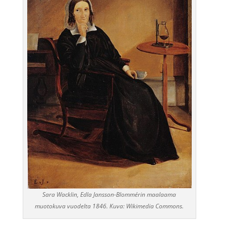
Sara Wacklin, Edla Jansson-Blommérin maalaama
muotokuva vuodelta 1846. Kuva: Wikimedia Commons.