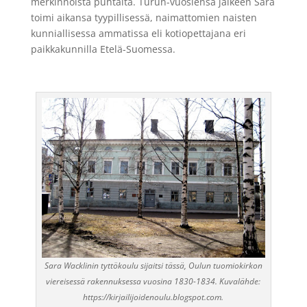
merkinnöistä puhtaita. Turun-vuosiensa jälkeen Sara
toimi aikansa tyypillisessä, naimattomien naisten
kunniallisessa ammatissa eli kotiopettajana eri
paikkakunnilla Etelä-Suomessa.
Sara Wacklinin tyttökoulu sijaitsi tässä, Oulun tuomiokirkon
viereisessä rakennuksessa vuosina 1830-1834. Kuvalähde:
https://kirjailijoidenoulu.blogspot.com.