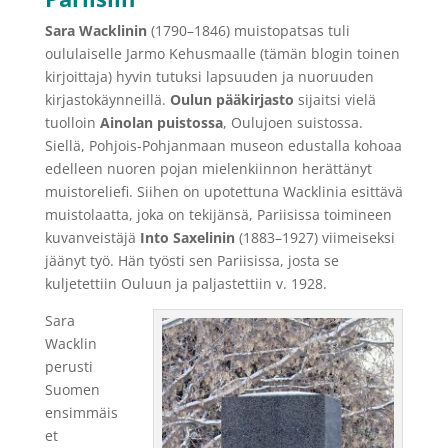
Sara Wacklinin
(1790–1846) muistopatsas tuli
oululaiselle Jarmo Kehusmaalle (tämän blogin toinen
kirjoittaja) hyvin tutuksi lapsuuden ja nuoruuden
kirjastokäynneillä.
Oulun pääkirjasto
sijaitsi vielä
tuolloin
Ainolan puistossa
, Oulujoen suistossa.
Siellä, Pohjois-Pohjanmaan museon edustalla kohoaa
edelleen nuoren pojan mielenkiinnon herättänyt
muistoreliefi. Siihen on upotettuna Wacklinia esittävä
muistolaatta, joka on tekijänsä, Pariisissa toimineen
kuvanveistäjä
Into Saxelinin
(1883–1927) viimeiseksi
jäänyt työ. Hän työsti sen Pariisissa, josta se
kuljetettiin Ouluun ja paljastettiin v. 1928.
Sara
Wacklin
perusti
Suomen
ensimmäis
et