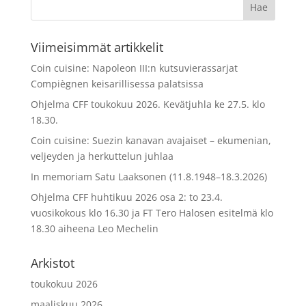
Viimeisimmät artikkelit
Coin cuisine: Napoleon III:n kutsuvierassarjat
Compiègnen keisarillisessa palatsissa
Ohjelma CFF toukokuu 2026. Kevätjuhla ke 27.5. klo
18.30.
Coin cuisine: Suezin kanavan avajaiset – ekumenian,
veljeyden ja herkuttelun juhlaa
In memoriam Satu Laaksonen (11.8.1948–18.3.2026)
Ohjelma CFF huhtikuu 2026 osa 2: to 23.4.
vuosikokous klo 16.30 ja FT Tero Halosen esitelmä klo
18.30 aiheena Leo Mechelin
Arkistot
toukokuu 2026
maaliskuu 2026