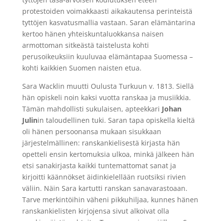
protestoiden voimakkaasti aikakautensa perinteistä
tyttöjen kasvatusmallia vastaan. Saran elämäntarina
kertoo hänen yhteiskuntaluokkansa naisen
armottoman sitkeästä taistelusta kohti
perusoikeuksiin kuuluvaa elämäntapaa Suomessa –
kohti kaikkien Suomen naisten etua.
Sara Wacklin muutti Oulusta Turkuun v. 1813. Siellä
hän opiskeli noin kaksi vuotta ranskaa ja musiikkia.
Tämän mahdollisti sukulaisen, apteekkari
Johan
Julin
in taloudellinen tuki. Saran tapa opiskella kieltä
oli hänen persoonansa mukaan sisukkaan
järjestelmällinen: ranskankielisestä kirjasta hän
opetteli ensin kertomuksia ulkoa, minkä jälkeen hän
etsi sanakirjasta kaikki tuntemattomat sanat ja
kirjoitti käännökset äidinkielellään ruotsiksi rivien
väliin. Näin Sara kartutti ranskan sanavarastoaan.
Tarve merkintöihin väheni pikkuhiljaa, kunnes hänen
ranskankielisten kirjojensa sivut alkoivat olla