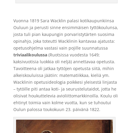
Vuonna 1819 Sara Wacklin palasi kotikaupunkiinsa
Ouluun ja perusti sinne ensimmäisen tyttökoulunsa,
josta tuli pian kaupungin porvaristytärten suosima
opinahjo, joka toteutti Wacklinin kantavaa ajatusta:
opetusohjelma vastasi vain pojille suunnatussa
triviaalikoulussa
(Ruotsissa vuodesta 1649;
kaksivuotisia luokkia oli neljä) annettavaa opetusta.
Tavoitteena oli jatkaa tyttöjen opetusta siitä, mihin
alkeiskouluissa jäätiin: matematiikkaa, kieliä ym.
Wacklinin opetusideologia poikkesi yleisestä linjasta
– tytöille piti antaa koti- ja seurustelutaidot, jotta he
olisivat houkuttelevia avioliittomarkkinoilla. Koulu oli
ehtinyt toimia vain kolme vuotta, kun se tuhoutui
Oulun palossa toukokuun 23. päivänä 1822.