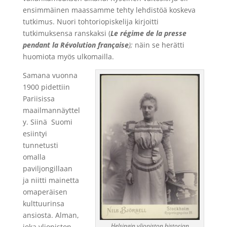
ensimmäinen maassamme tehty lehdistöä koskeva
tutkimus. Nuori tohtoriopiskelija kirjoitti
tutkimuksensa ranskaksi (
Le régime de la presse
pendant la Révolution française
);
näin se herätti
huomiota myös ulkomailla.
Samana vuonna
1900 pidettiin
Pariisissa
maailmannäyttel
y. Siinä Suomi
esiintyi
tunnetusti
omalla
paviljongillaan
ja niitti mainetta
omaperäisen
kulttuurinsa
ansiosta. Alman,
Helsingin yliopiston historian
joka yliopiston