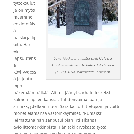
tyttökoulut
ja on myös
maamme
ensimmäisi
ä
naiskirjailij
oita. Hän
eli
lapsuutens
Sara Wacklinin muistoreliefi Oulussa,
a
Ainolan puistossa. Taiteilija: Into Saxelin
köyhyydess
(1928). Kuva: Wikimedia Commons.
ä ja joutui
jopa
näkemään nälkää. Äiti oli jäänyt varhain leskeksi
kolmen lapsen kanssa. Tahdonvoimallaan ja
sinnikkyydellään nuori Sara kartutti tietojaan ja voitti
monet elämänsä vastoinkäymiset. ”Rumaksi”
leimattuna hän sanoutui pian irti aikansa
avioliittomarkkinoista. Hän teki arvokasta työtä
tyttöjen tasa-arvoisen koulutuksen eteen