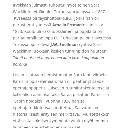
Irvokkaan julmasti tuhoutui myös toinen Sara
Wacklinin tyttökoulu, Turun suurpalossa v. 1827.
Kyseessä oli täysihoitolakoulu, jonka hän oli
perustanut yhdessä
Amalia Ertman
in kanssa v.
1823. Koulu oli kaksiluokkainen, ja oppilaita oli
parhaimmillaan jopa 60. Tuhoisan palon raivotessa
Turussa opiskeleva
J.W. Snellman
ryntäsi Sara
Wacklinin luokkaan kesken tunninpidon huutaen:
Tämä nuotio ei lopu, ennen kuin koko kaupunki on
porona!
Luvan saatuaan lannistumaton Sara lähti viimein
Pariisiin opiskelemaan. Hän oli päättänyt saada
opettajanpaperit. Luisevan ruumiinrakenteensa ja
kolkohkon äänensä takia Saraa pilkattiin Pariisissa
”Lapin noidaksi”. Vuonna 1836 hän sai
opettajatutkintonsa suoritettua. Saavutus on
historiallisesti erityisen merkittävä. Muistettakoon,
että vasta kolmisenkymmentä vuotta myöhemmin
Suomeen perustettiin ensimmäiset