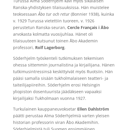
Turussa Alma Söderhjelm kävi myös sikäläisen
Ranska-yhdistyksen tilaisuuksissa. Hän muistelee
teoksessaan
Åbo tur och
retur
(Bonnier 1938), kuinka
v. 1929 Turussa vietettiin tuoreen, v. 1926
perustetun Ranska-seuran,
Cercle Français i Åbo
arvokasta kolmatta vuosijuhlaa. Hänet oli
tilaisuuteen kutsunut toinen Åbo Akademin
professori,
Rolf Lagerborg
.
Söderhjelm työskenteli tutkimuksen tekemisen
ohessa sittemmin journalistina ja kirjailijana. Hänen
tutkimusintressinsä keskittyivät myös Ruotsiin. Hän
pääsi samalla sisään tukholmalaiseen teatteri- ja
taiteilijapiireihin. Söderhjelm erosi Helsingin
yliopiston dosentuurista jäädäkseen vapaaksi
kirjailijaksi Tukholmaan vuonna 1927.
Turkulainen kauppaneuvoksetar
Ellen Dahlström
päätti perustaa Alma Söderhjelmiä varten yleisen
historian professorin viran Åbo Akademihin.
Söderhjelmistä tuli Suomen ensimmäinen