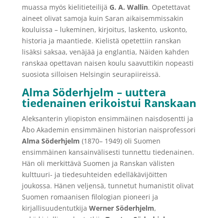
muassa myös kielitieteilijä
G. A. Wallin
. Opetettavat
aineet olivat samoja kuin Saran aikaisemmissakin
kouluissa – lukeminen, kirjoitus, laskento, uskonto,
historia ja maantiede. Kielistä opetettiin ranskan
lisäksi saksaa, venäjää ja englantia, Näiden kahden
ranskaa opettavan naisen koulu saavuttikin nopeasti
suosiota silloisen Helsingin seurapiireissä.
Alma Söderhjelm – uuttera
tiedenainen erikoistui Ranskaan
Aleksanterin yliopiston ensimmäinen naisdosentti ja
Åbo Akademin ensimmäinen historian naisprofessori
Alma Söderhjelm
(1870– 1949) oli Suomen
ensimmäinen kansainvälisesti tunnettu tiedenainen.
Hän oli merkittävä Suomen ja Ranskan välisten
kulttuuri- ja tiedesuhteiden edelläkävijöitten
joukossa. Hänen veljensä, tunnetut humanistit olivat
Suomen romaanisen filologian pioneeri ja
kirjallisuudentutkija
Werner Söderhjelm
,