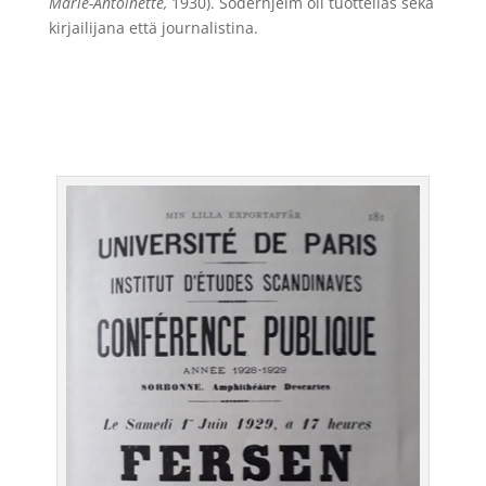
Marie-Antoinette,
1930). Söderhjelm oli tuottelias sekä
kirjailijana että journalistina.