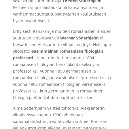
sekä kirjallisuudentutkija
Torsten Söderhjelm
.
Perheen viipurilaistausta oli kansainvälinen, ja
vanhemmat suhtautuivat tyttärien koulutukseen
hyvin myönteisesti.
Erityisesti Ranskan ja muiden romaanisten maiden
suuntaan viitoittava veli
Werner Söderhjelm
oli
Keisarillisen Aleksanterin yliopiston (nyk. Helsingin
yliopisto)
ensimmäinen romaanisen filologian
professori
. Hänet nimitettiin vuonna 1894
romaanisen filologian henkilökohtaiseksi ylim.
professoriksi, vuonna 1898 germaanisen ja
romaanisen filologian varsinaiseksi professoriksi ja
vuonna 1908 romaanisen filologian varsinaiseksi
professoriksi, kun germaaninen ja romaaninen
filologia jaettiin kahden oppituolin kesken.
Alma Söderhjelm väitteli tohtoriksi Aleksanterin
yliopistossa vuonna 1900 aiheenaan
sanomalehdistön ja valtiovallan suhteet Ranskan
vallankumouksen aikana. Kyseinen väitöskirja oli