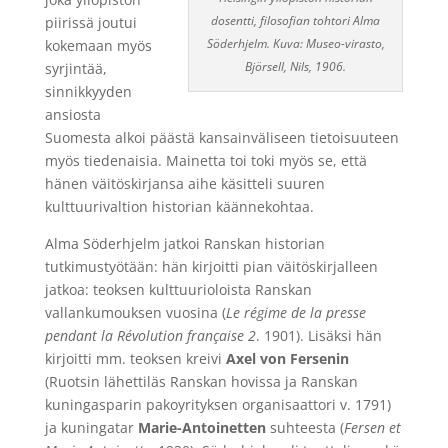
dosentti, filosofian tohtori Alma
piirissä joutui
Söderhjelm. Kuva: Museo-virasto,
kokemaan myös
Björsell, Nils, 1906.
syrjintää,
sinnikkyyden
ansiosta
Suomesta alkoi päästä kansainväliseen tietoisuuteen
myös tiedenaisia. Mainetta toi toki myös se, että
hänen väitöskirjansa aihe käsitteli suuren
kulttuurivaltion historian käännekohtaa.
Alma Söderhjelm jatkoi Ranskan historian
tutkimustyötään: hän kirjoitti pian väitöskirjalleen
jatkoa: teoksen kulttuurioloista Ranskan
vallankumouksen vuosina (
Le régime de la presse
pendant la Révolution française 2
. 1901). Lisäksi hän
kirjoitti mm. teoksen kreivi
Axel von Fersenin
(Ruotsin lähettiläs Ranskan hovissa ja Ranskan
kuningasparin pakoyrityksen organisaattori v. 1791)
ja kuningatar
Marie-Antoinetten
suhteesta (
Fersen et