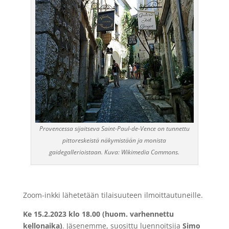
Provencessa sijaitseva Saint-Paul-de-Vence on tunnettu
pittoreskeistä näkymistään ja monista
gaidegallerioistaan. Kuva: Wikimedia Commons.
Zoom-inkki lähetetään tilaisuuteen ilmoittautuneille.
Ke 15.2.2023 klo 18.00 (huom. varhennettu
kellonaika)
. Jäsenemme, suosittu luennoitsija
Simo