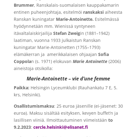
Brummer
, Ranskalais-suomalaisen kauppakamarin
entinen puheenjohtaja, esitelmöi
ranskaksi
aiheesta
Ranskan kuningatar
Marie-Antoinette.
Esitelmässä
hyödynnetään mm. Wienissä syntyneen
itävaltalaiskirjailija
Stefan Zweig
in (1881–1942)
laatiman, vuonna 1933 julkaistun Ranskan
kuningatar Marie-Antoinetten (1755–1793)
elämäkerran ja amerikkalaisen ohjaajan
Sofia
Coppola
n (s. 1971) elokuvan
Marie Antoinette
(2006)
aineistoja otsikolla:
Marie-Antoinette – vie d’une femme
Paikka:
Helsingin Lyceumklubi (Rauhankatu 7 E, 5.
krs, Helsinki).
Osallistumismaksu
: 25 euroa jäsenille (ei-jäsenet: 30
euroa). Maksu sisältää esityksen, kevyen buffet’n ja
lasillisen viiniä. Ilmoittautuminen viimeistään
to
9.2.2023
:
cercle.helsinki@elisanet.fi