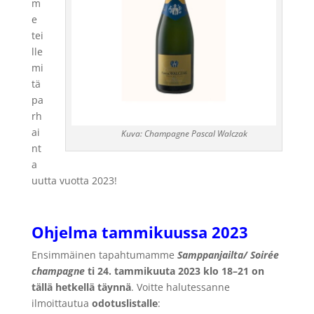
m
e
tei
lle
mi
tä
pa
rh
ai
Kuva:
Champagne Pascal Walczak
nt
a
uutta vuotta
2023!
Ohjelma tammikuussa 2023
Ensimmäinen tapahtumamme
Samppanjailta/ Soirée
champagne
ti 24. tammikuuta 2023 klo 18–21
on
tällä hetkellä täynnä
. Voitte halutessanne
ilmoittautua
odotuslistalle
: