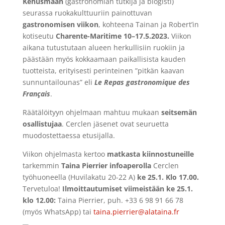
Kehusmaan
(gastronomian tutkija ja blogisti)
seurassa ruokakulttuuriin painottuvan
gastronomisen viikon
, kohteena Tainan ja Robert’in
kotiseutu
Charente-Maritime 10
–17.5.
2023.
Viikon
aikana tutustutaan alueen herkullisiin ruokiin ja
päästään myös kokkaamaan paikallisista kauden
tuotteista, erityisesti perinteinen ”pitkän kaavan
sunnuntailounas” eli
Le Repas gastronomique des
Français
.
Räätälöityyn ohjelmaan mahtuu mukaan
seitsemän
osallistujaa
. Cerclen jäsenet ovat seuruetta
muodostettaessa etusijalla.
Viikon ohjelmasta kertoo
matkasta kiinnostuneille
tarkemmin
Taina Pierrier
infoaperolla
Cerclen
työhuoneella (Huvilakatu 20-22 A)
ke 25.1. Klo 17.00.
Tervetuloa!
Ilmoittautumiset viimeistään ke 25.1.
klo 12.00:
Taina Pierrier, puh. +33 6 98 91 66 78
(myös WhatsApp) tai
taina.pierrier@alataina.fr