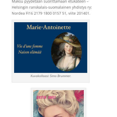
Maksu pyydetään suorittamaan etukäteen –
Helsingin ranskalais-suomalainen yhdistys ry:
Nordea FI16 2179 1800 0157 51, viite 201401.
Kuvakollaasi: Simo Brummer.