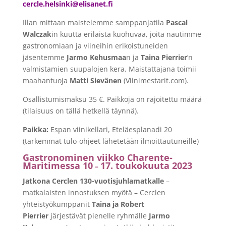
cercle
.helsinki@elisanet.fi
Illan mittaan maistelemme samppanjatila
Pascal
Walczak
in kuutta erilaista kuohuvaa, joita nautimme
gastronomiaan ja viineihin erikoistuneiden
jäsentemme
Jarmo Kehusmaa
n ja
Taina Pierrier
’n
valmistamien suupalojen kera. Maistattajana toimii
maahantuoja
Matti Sievänen
(Viinimestarit.com).
Osallistumismaksu 35 €. Paikkoja on rajoitettu määrä
(tilaisuus on tällä hetkellä täynnä).
Paikka:
Espan viinikellari, Eteläesplanadi 20
(tarkemmat tulo-ohjeet lähetetään ilmoittautuneille)
Gastronominen viikko
Charente-
Maritimessa 10
17. toukokuuta 2023
–
Jatkona Cerclen 130-vuotisjuhlamatkalle
–
matkalaisten innostuksen myötä – Cerclen
yhteistyökumppanit
Taina ja Robert
Pierrier
järjestävät pienelle ryhmälle
Jarmo