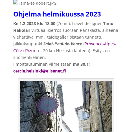
Ohjelma helmikuussa 2023
Ke 1.2.2023 klo 18.00
(Zoom), travel designer
Timo
Hakola
n virtuaalikierros suoraan Ranskasta, aiheena
viehättävä, mm. taidegallerioistaan tunnettu
pikkukaupunki
Saint-Paul-de-Vence
(
Provence-Alpes-
Côte d’Azur
, n. 20 km Nizzasta länteen). Esitys on
suomenkielinen.
Ilmoittautuminen viimeistään
ma 30.1
:
cercle
.helsinki@elisanet.fi