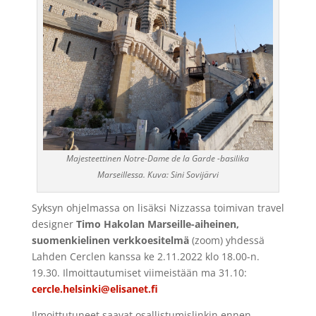
Majesteettinen Notre-Dame de la Garde -basilika
Marseillessa. Kuva: Sini Sovijärvi
Syksyn ohjelmassa on lisäksi Nizzassa toimivan travel
designer
Timo Hakolan Marseille-aiheinen,
suomenkielinen verkkoesitelmä
(zoom) yhdessä
Lahden Cerclen kanssa ke 2.11.2022 klo 18.00-n.
19.30. Ilmoittautumiset viimeistään ma 31.10:
cercle.helsinki@elisanet.fi
Ilmoittutuneet saavat osallistumislinkin ennen