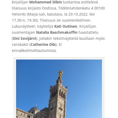
kirjailijan
Mohammed Dibin
tuotantoa esittelevä
tilaisuus kirjasto Oodissa, Töölönlahdenkatu 4 00100
Helsinki (Maija-sali, katutaso, la 29.10.2022. klo
17.30-n, 19.30). Tilaisuus on suomenkielinen.
Lukunäytteet: näyttelijä
Kati Outinen
. Kirjailijan
suomentajan
Natalia Baschmakoffin
haastattelu
(
Sini Sovijärvi
). Joitakin tekstinäytteitä kuullaan myös
ranskaksi (
Catherine Dib)
. Ei
ennakkoilmoittautumista.