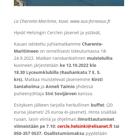
La Charente-Maritime, Kuva: www.aux-forneaux.fr
Hyvät Helsingin Cerclen jäsenet ja ystävät,
Kauan odotettu juhlamatkamme
Charente-
Maritimeen
on onnellisesti toteutumassa 18-
24.9.2022. Matkan ranskankielinen
muisteluilta
kuvineen järjestetään
ke 12.10.2022 klo
18.30 Lyceumklubilla (Rauhankatu 7 E, 5.
krs).
Matkaa muistelevat jäsenemme
Kirsti
Santaholma
ja
Anneli Taimio
yhdessä
puheenjohtaja
SIni Sovijärven
kanssa.
Esityksen jälkeen tarjolla herkullinen
buffet
: (20
euroa jäsenet/ 25 euroa ei-jäsenet). Hinta sisältää
ruoan, lasin viiniä ja ohjelman.
Ilmoittautumiset
viimeistään pe 7.10:
cercle.helsinki@elisanet.fi
tai
050-357 0537. Osallistumismaksu
pyydetään