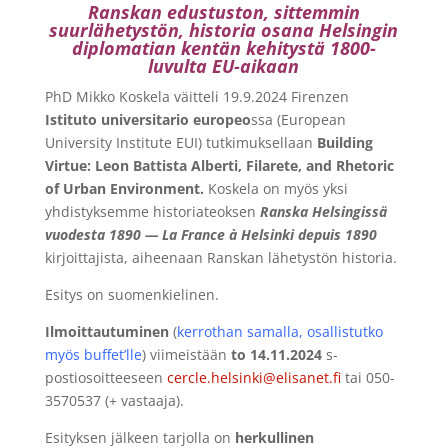
Ranskan edustuston, sittemmin
suurlähetystön, historia osana Helsingin
diplomatian kentän kehitystä 1800-
luvulta EU-aikaan
PhD Mikko Koskela väitteli 19.9.2024 Firenzen
Istituto universitario europeo
ssa (European
University Institute EUI) tutkimuksellaan
Building
Virtue: Leon Battista Alberti, Filarete, and Rhetoric
of Urban Environment.
Koskela on myös yksi
yhdistyksemme historiateoksen
Ranska Helsingissä
vuodesta 1890 — La France à Helsinki depuis 1890
kirjoittajista, aiheenaan Ranskan lähetystön historia.
Esitys on suomenkielinen.
Ilmoittautuminen
(
kerrothan samalla, osallistutko
myös buffet’lle
) viimeistään
to 14.11.2024
s-
postiosoitteeseen
cercle.helsinki@elisanet.fi
tai 050-
3570537 (+ vastaaja).
Esityksen jälkeen tarjolla on
herkullinen