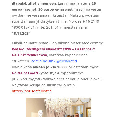
iltapalabuffet viineineen
. Lasi viiniä ja ateria
25
euroa jäsenet
,
30 euroa ei-jäsenet
(lisäviiniä varten
pyydämme varaamaan käteistä). Maksu pyydetään
suorittamaan yhdistyksen tilille: Nordea FI16 2179
1800 0157 51, viite: 201401 viimeistään
ma
18.11.2024
.
Mikäli haluatte ostaa illan aikana historiateoksemme
Ranska Helsingissä vuodesta 1890 – La France à
Helsinki depuis 1890
,
varatkaa kappaleenne
etukäteen:
cercle.helsinki@elisanet.fi
Illan aikana
alkaen jo klo 18.00
järjestetään myös
House of Elliott
-yhteistyökumppanimme
pukukorumyynti (raaka-aineet helmi ja puolijalokivi).
Näyttäviä koruja edullisin tarjouksin.
https://houseofelliott.fi