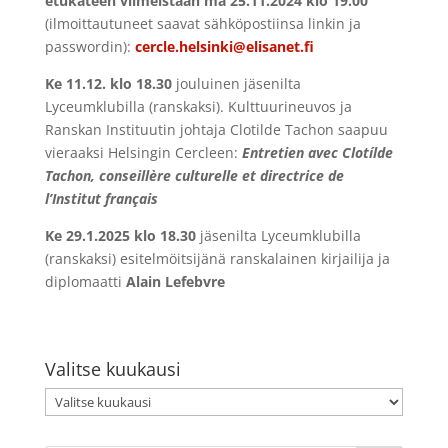
etukäteen viimeistään ma 25.11.2024 klo 19.00
(ilmoittautuneet saavat sähköpostiinsa linkin ja
passwordin):
cercle.helsinki@elisanet.fi
Ke 11.12. klo 18.30
jouluinen jäsenilta
Lyceumklubilla (ranskaksi). Kulttuurineuvos ja
Ranskan Instituutin johtaja Clotilde Tachon saapuu
vieraaksi Helsingin Cercleen:
Entretien avec
Clotílde
Tachon, conseillère culturelle et directrice de
l’Institut français
Ke 29.1.2025 klo 18.30
jäsenilta Lyceumklubilla
(ranskaksi) esitelmöitsijänä ranskalainen kirjailija ja
diplomaatti
Alain Lefebvre
Valitse kuukausi
Valitse
kuukausi