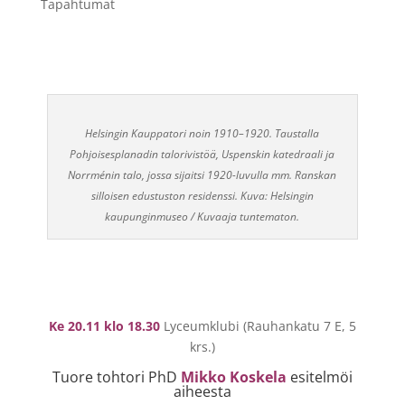
Tapahtumat
Helsingin Kauppatori noin 1910–1920. Taustalla
Pohjoisesplanadin talorivistöä, Uspenskin katedraali ja
Norrménin talo, jossa sijaitsi 1920-luvulla mm. Ranskan
silloisen edustuston residenssi. Kuva: Helsingin
kaupunginmuseo / Kuvaaja tuntematon.
Ke 20.11 klo 18.30
Lyceumklubi (Rauhankatu 7 E, 5
krs.)
Tuore tohtori PhD
Mikko Koskela
esitelmöi
aiheesta