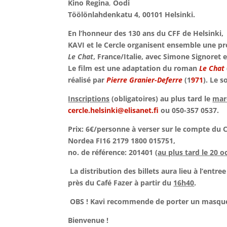
Kino Regina
,
Oodi
Töölönlahdenkatu 4, 00101 Helsinki.
En l’honneur des 130 ans du CFF de Helsinki,
KAVI et le Cercle organisent ensemble une pr
Le Chat
, France/Italie, avec Simone Signoret 
Le film est une adaptation du roman
Le Chat
réalisé par
Pierre Granier-Deferre
(1
971
). Le s
Inscriptions
(obligatoires) au plus tard le
mar
cercle.helsinki@elisanet.fi
ou 050-357 0537.
Prix: 6€/personne à verser sur le compte du C
Nordea FI16 2179 1800 015751,
no. de référence: 201401 (
au plus tard le 20 o
La distribution des billets aura lieu à l’entre
près du Café Fazer à partir du
16h40
.
OBS ! Kavi recommende de porter un masqu
Bienvenue !