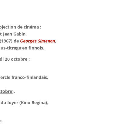
ojection de cinéma :
et Jean Gabin.
(1967) de
Georges Simenon
,
ous-titrage en finnois.
di 20 octobre
:
ercle franco-finlandais,
ctobre
).
e du foyer (Kino Regina),
e.