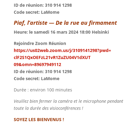
ID de réunion: 310 914 1298
Code secret: LaMome
Piaf, l’artiste
—
De la rue au firmament
Heure: le samedi 16 mars 2024 18:00 Helsinki
Rejoindre Zoom Réunion
https://us02web.zoom.us/j/
3109141298?pwd=
clF2S1QxOEFzL21vR1ZuZU04V1dXUT
09&omn=89697949112
ID de réunion: 310 914 1298
Code secret: LaMome
Durée : environ 100 minutes
Veuillez bien fermer la caméra et le microphone pendant
toute la durée des visioconférences !
SOYEZ LES BIENVENUS !