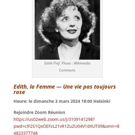
Edith Piaf. Photo : Wikimedia
Commons.
Edith, la Femme — Une vie pas toujours
rose
Heure: le dimanche 3 mars 2024 18:00 Helsinki
Rejoindre Zoom Réunion
https://us02web.zoom.us/j/3109141298?
pwd=clF2S1QxOEFzL21vR1ZuZU04V1dXUT09&omn=8
4823377748