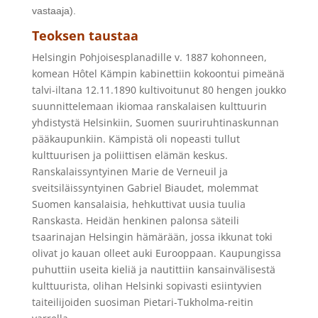
vastaaja).
Teoksen taustaa
Helsingin Pohjoisesplanadille v. 1887 kohonneen,
komean Hôtel Kämpin kabinettiin kokoontui pimeänä
talvi-iltana 12.11.1890 kultivoitunut 80 hengen joukko
suunnittelemaan ikiomaa ranskalaisen kulttuurin
yhdistystä Helsinkiin, Suomen suuriruhtinaskunnan
pääkaupunkiin. Kämpistä oli nopeasti tullut
kulttuurisen ja poliittisen elämän keskus.
Ranskalaissyntyinen Marie de Verneuil ja
sveitsiläissyntyinen Gabriel Biaudet, molemmat
Suomen kansalaisia, hehkuttivat uusia tuulia
Ranskasta. Heidän henkinen palonsa säteili
tsaarinajan Helsingin hämärään, jossa ikkunat toki
olivat jo kauan olleet auki Eurooppaan. Kaupungissa
puhuttiin useita kieliä ja nautittiin kansainvälisestä
kulttuurista, olihan Helsinki sopivasti esiintyvien
taiteilijoiden suosiman Pietari-Tukholma-reitin