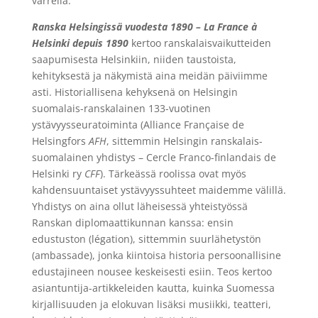
varrella.
Ranska Helsingissä vuodesta 1890 – La France à
Helsinki depuis 1890
kertoo ranskalaisvaikutteiden
saapumisesta Helsinkiin, niiden taustoista,
kehityksestä ja näkymistä aina meidän päiviimme
asti. Historiallisena kehyksenä on Helsingin
suomalais-ranskalainen 133-vuotinen
ystävyysseuratoiminta (Alliance Française de
Helsingfors
AFH
, sittemmin Helsingin ranskalais-
suomalainen yhdistys – Cercle Franco-finlandais de
Helsinki ry
CFF
). Tärkeässä roolissa ovat myös
kahdensuuntaiset ystävyyssuhteet maidemme välillä.
Yhdistys on aina ollut läheisessä yhteistyössä
Ranskan diplomaattikunnan kanssa: ensin
edustuston (légation), sittemmin suurlähetystön
(ambassade), jonka kiintoisa historia persoonallisine
edustajineen nousee keskeisesti esiin. Teos kertoo
asiantuntija-artikkeleiden kautta, kuinka Suomessa
kirjallisuuden ja elokuvan lisäksi musiikki, teatteri,