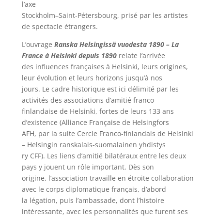
l’axe
Stockholm–Saint-Pétersbourg, prisé par les artistes
de spectacle étrangers.
L’ouvrage
Ranska Helsingissä vuodesta 1890 – La
France à Helsinki depuis 1890
relate l’arrivée
des influences françaises à Helsinki, leurs origines,
leur évolution et leurs horizons jusqu’à nos
jours. Le cadre historique est ici délimité par les
activités des associations d’amitié franco-
finlandaise de Helsinki, fortes de leurs 133 ans
d’existence (Alliance Française de Helsingfors
AFH, par la suite Cercle Franco-finlandais de Helsinki
– Helsingin ranskalais-suomalainen yhdistys
ry CFF). Les liens d’amitié bilatéraux entre les deux
pays y jouent un rôle important. Dès son
origine, l’association travaille en étroite collaboration
avec le corps diplomatique français, d’abord
la légation, puis l’ambassade, dont l’histoire
intéressante, avec les personnalités que furent ses