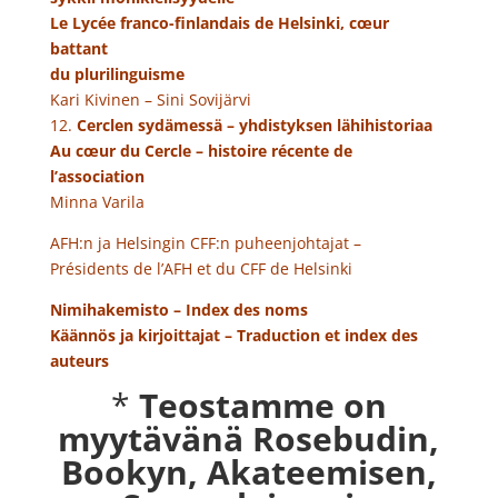
Le Lycée franco-finlandais de Helsinki, cœur
battant
du plurilinguisme
Kari Kivinen – Sini Sovijärvi
12.
Cerclen sydämessä – yhdistyksen lähihistoriaa
Au cœur du Cercle – histoire récente de
l’association
Minna Varila
AFH:n ja Helsingin CFF:n puheenjohtajat –
Présidents de l’AFH et du CFF de Helsinki
Nimihakemisto – Index des noms
Käännös ja kirjoittajat – Traduction et index des
auteurs
*
Teostamme on
myytävänä Rosebudin,
Bookyn, Akateemisen,