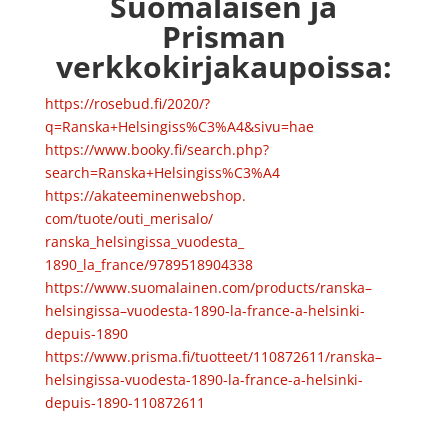
Suomalaisen ja
Prisman
verkkokirjakaupoissa:
https://rosebud.fi/2020/?
q=Ranska+Helsingiss%C3%A4&sivu=hae
https://www.booky.fi/search.php?
search=Ranska+Helsingiss%C3%A4
https://akateeminenwebshop.
com/tuote/outi_merisalo/
ranska_helsingissa_vuodesta_
1890_la_france/9789518904338
https://www.suomalainen.com/
products/
ranska
–
helsingissa
–
vuodesta-1890-la-france-a-
helsinki-
depuis-1890
https://www.prisma.fi/
tuotteet/110872611/
ranska
–
helsingissa
-vuodesta-1890-la-
france-a-helsinki-
depuis-1890-
110872611