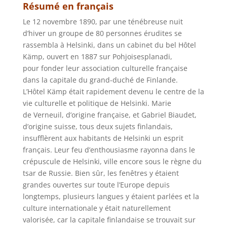
Résumé en français
Le 12 novembre 1890, par une ténébreuse nuit
d’hiver un groupe de 80 personnes érudites se
rassembla à Helsinki, dans un cabinet du bel Hôtel
Kämp, ouvert en 1887 sur Pohjoisesplanadi,
pour fonder leur association culturelle française
dans la capitale du grand-duché de Finlande.
L’Hôtel Kämp était rapidement devenu le centre de la
vie culturelle et politique de Helsinki. Marie
de Verneuil, d’origine française, et Gabriel Biaudet,
d’origine suisse, tous deux sujets finlandais,
insufflèrent aux habitants de Helsinki un esprit
français. Leur feu d’enthousiasme rayonna dans le
crépuscule de Helsinki, ville encore sous le règne du
tsar de Russie. Bien sûr, les fenêtres y étaient
grandes ouvertes sur toute l’Europe depuis
longtemps, plusieurs langues y étaient parlées et la
culture internationale y était naturellement
valorisée, car la capitale finlandaise se trouvait sur