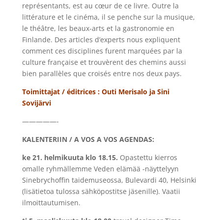
représentants, est au cœur de ce livre. Outre la
littérature et le cinéma, il se penche sur la musique,
le théâtre, les beaux-arts et la gastronomie en
Finlande. Des articles d’experts nous expliquent
comment ces disciplines furent marquées par la
culture française et trouvèrent des chemins aussi
bien parallèles que croisés entre nos deux pays.
Toimittajat / éditrices : Outi Merisalo ja Sini
Sovijärvi
—————-
KALENTERIIN / A VOS A VOS AGENDAS:
ke 21. helmikuuta klo 18.15.
Opastettu kierros
omalle ryhmällemme Veden elämää -näyttelyyn
Sinebrychoffin taidemuseossa, Bulevardi 40, Helsinki
(lisätietoa tulossa sähköpostitse jäsenille). Vaatii
ilmoittautumisen.