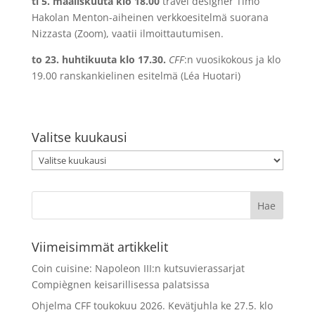
ti 5. maaliskuuta klo 18.00
travel designer Timo
Hakolan Menton-aiheinen verkkoesitelmä suorana
Nizzasta (Zoom), vaatii ilmoittautumisen.
to 23. huhtikuuta klo 17.30.
CFF
:n vuosikokous ja klo
19.00 ranskankielinen esitelmä (Léa Huotari)
Valitse kuukausi
Valitse
kuukausi
Viimeisimmät artikkelit
Coin cuisine: Napoleon III:n kutsuvierassarjat
Compiègnen keisarillisessa palatsissa
Ohjelma CFF toukokuu 2026. Kevätjuhla ke 27.5. klo