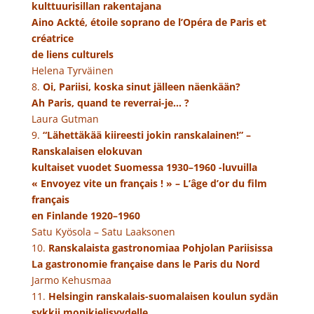
kulttuurisillan rakentajana
Aino Ackté, étoile soprano de l’Opéra de Paris et
créatrice
de liens culturels
Helena Tyrväinen
8.
Oi, Pariisi, koska sinut jälleen näenkään?
Ah Paris, quand te reverrai-je… ?
Laura Gutman
9.
“Lähettäkää kiireesti jokin ranskalainen!” –
Ranskalaisen elokuvan
kultaiset vuodet Suomessa 1930–1960 -luvuilla
« Envoyez vite un français ! » – L’âge d’or du film
français
en Finlande 1920–1960
Satu Kyösola – Satu Laaksonen
10.
Ranskalaista gastronomiaa Pohjolan Pariisissa
La gastronomie française dans le Paris du Nord
Jarmo Kehusmaa
11.
Helsingin ranskalais-suomalaisen koulun sydän
sykkii monikielisyydelle