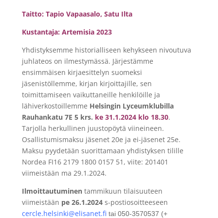
Taitto: Tapio Vapaasalo, Satu Ilta
Kustantaja: Artemisia 2023
Yhdistyksemme historialliseen kehykseen nivoutuva
juhlateos on ilmestymässä. Järjestämme
ensimmäisen kirjaesittelyn suomeksi
jäsenistöllemme, kirjan kirjoittajille, sen
toimittamiseen vaikuttaneille henkilöille ja
lähiverkostoillemme
Helsingin Lyceumklubilla
Rauhankatu 7E 5 krs.
ke 31.1.2024 klo 18.30
.
Tarjolla herkullinen juustopöytä viineineen.
Osallistumismaksu jäsenet 20e ja ei-jäsenet 25e.
Maksu pyydetään suorittamaan yhdistyksen tilille
Nordea FI16 2179 1800 0157 51, viite: 201401
viimeistään ma 29.1.2024.
Ilmoittautuminen
tammikuun tilaisuuteen
viimeistään
pe 26.1.2024
s-postiosoitteeseen
cercle.helsinki@elisanet.fi
tai 050-3570537 (+