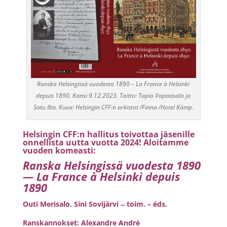
Ranska Helsingissä vuodesta 1890 – La France à Helsinki
depuis 1890. Kansi 9.12.2023. Taitto: Tapio Vapaasalo ja
Satu Ilta. Kuva: Helsingin CFF:n arkistot /Finna /Hotel Kämp.
Helsingin CFF:n hallitus toivottaa jäsenille
onnellista uutta vuotta 2024! Aloitamme
vuoden komeasti:
Ranska Helsingissä vuodesta 1890
— La France à Helsinki depuis
1890
Outi Merisalo, Sini Sovijärvi ̶ toim. – éds.
Ranskannokset: Alexandre André