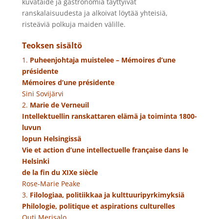
kuvataide ja gastronomia täyttyivät
ranskalaisuudesta ja alkoivat löytää yhteisiä,
risteäviä polkuja maiden välille.
Teoksen sisältö
1.
Puheenjohtaja muistelee – Mémoires d’une
présidente
Mémoires d’une présidente
Sini Sovijärvi
2.
Marie de Verneuil
Intellektuellin ranskattaren elämä ja toiminta 1800-
luvun
lopun Helsingissä
Vie et action d’une intellectuelle française dans le
Helsinki
de la fin du XIXe siècle
Rose-Marie Peake
3.
Filologiaa, politiikkaa ja kulttuuripyrkimyksiä
Philologie, politique et aspirations culturelles
Outi Merisalo