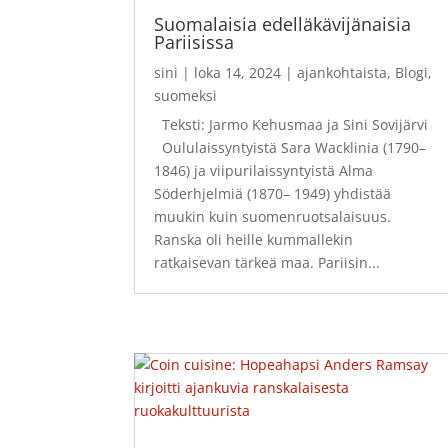
Suomalaisia edelläkävijänaisia
Pariisissa
sini
|
loka 14, 2024
|
ajankohtaista
,
Blogi
,
suomeksi
Teksti: Jarmo Kehusmaa ja Sini Sovijärvi
Oululaissyntyistä Sara Wacklinia (1790–
1846) ja viipurilaissyntyistä Alma
Söderhjelmiä (1870– 1949) yhdistää
muukin kuin suomenruotsalaisuus.
Ranska oli heille kummallekin
ratkaisevan tärkeä maa. Pariisin...