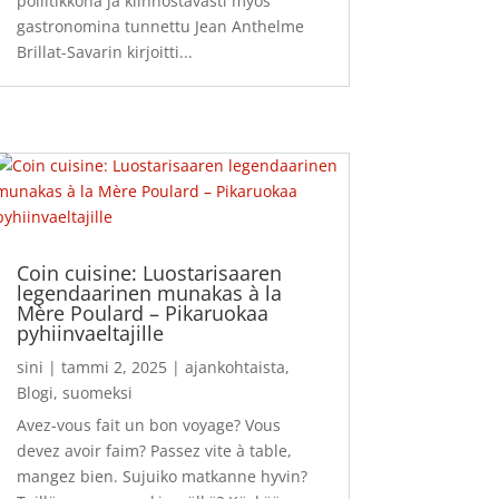
poliitikkona ja kiinnostavasti myös
gastronomina tunnettu Jean Anthelme
Brillat-Savarin kirjoitti...
Coin cuisine: Luostarisaaren
legendaarinen munakas à la
Mère Poulard – Pikaruokaa
pyhiinvaeltajille
sini
|
tammi 2, 2025
|
ajankohtaista
,
Blogi
,
suomeksi
Avez-vous fait un bon voyage? Vous
devez avoir faim? Passez vite à table,
mangez bien. Sujuiko matkanne hyvin?