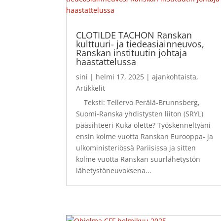
CLOTILDE TACHON Ranskan
kulttuuri- ja tiedeasiainneuvos,
Ranskan instituutin johtaja
haastattelussa
sini
|
helmi 17, 2025
|
ajankohtaista
,
Artikkelit
Teksti: Tellervo Perälä-Brunnsberg,
Suomi-Ranska yhdistysten liiton (SRYL)
pääsihteeri Kuka olette? Työskenneltyäni
ensin kolme vuotta Ranskan Eurooppa- ja
ulkoministeriössä Pariisissa ja sitten
kolme vuotta Ranskan suurlähetystön
lähetystöneuvoksena...