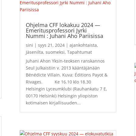
Ohjelma CFF lokakuu 2024 —
Emeritusprofessori Jyrki
Nummi : Juhani Aho Pariisissa
sini
|
syys 21, 2024
|
ajankohtaista
,
Jäsenilta
,
suomeksi
,
Tapahtumat
Juhani Ahon Yksin-teoksen ranskannos
Seul julkaistiin v. 2013 kääntäjänään
Bénédicte Villain. Kuva: Éditions Payot &
Rivages. Ke 16.10 klo 18.30
Helsingin Lyceumklubi (Rauhankatu 7 E,
00170 Helsinki) Helsingin yliopiston
kotimaisen kirjallisuuden...