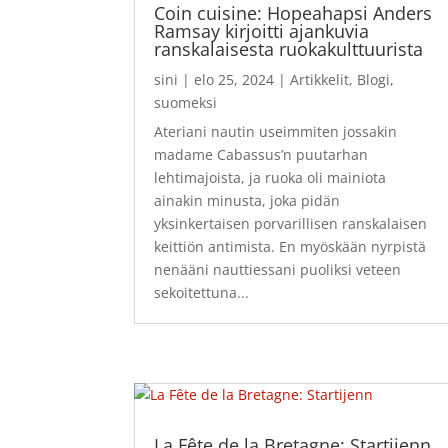
Coin cuisine: Hopeahapsi Anders
Ramsay kirjoitti ajankuvia
ranskalaisesta ruokakulttuurista
sini
|
elo 25, 2024
|
Artikkelit
,
Blogi
,
suomeksi
Ateriani nautin useimmiten jossakin
madame Cabassus’n puutarhan
lehtimajoista, ja ruoka oli mainiota
ainakin minusta, joka pidän
yksinkertaisen porvarillisen ranskalaisen
keittiön antimista. En myöskään nyrpistä
nenääni nauttiessani puoliksi veteen
sekoitettuna...
La Fête de la Bretagne: Startijenn