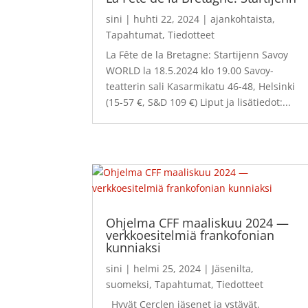
sini
|
huhti 22, 2024
|
ajankohtaista
,
Tapahtumat
,
Tiedotteet
La Fête de la Bretagne: Startijenn Savoy
WORLD la 18.5.2024 klo 19.00 Savoy-
teatterin sali Kasarmikatu 46-48, Helsinki
(15-57 €, S&D 109 €) Liput ja lisätiedot:...
Ohjelma CFF maaliskuu 2024 —
verkkoesitelmiä frankofonian
kunniaksi
sini
|
helmi 25, 2024
|
Jäsenilta
,
suomeksi
,
Tapahtumat
,
Tiedotteet
Hyvät Cerclen jäsenet ja ystävät,