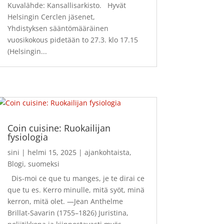
Kuvalähde: Kansallisarkisto. Hyvät
Helsingin Cerclen jäsenet,
Yhdistyksen sääntömääräinen
vuosikokous pidetään to 27.3. klo 17.15
(Helsingin...
Coin cuisine: Ruokailijan
fysiologia
sini
|
helmi 15, 2025
|
ajankohtaista
,
Blogi
,
suomeksi
Dis-moi ce que tu manges, je te dirai ce
que tu es. Kerro minulle, mitä syöt, minä
kerron, mitä olet. —Jean Anthelme
Brillat-Savarin (1755–1826) Juristina,