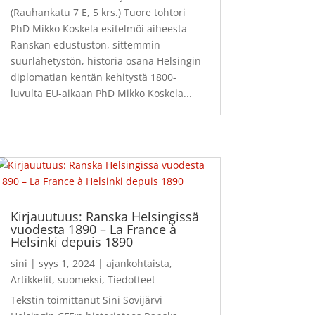
(Rauhankatu 7 E, 5 krs.) Tuore tohtori
PhD Mikko Koskela esitelmöi aiheesta
Ranskan edustuston, sittemmin
suurlähetystön, historia osana Helsingin
diplomatian kentän kehitystä 1800-
luvulta EU-aikaan PhD Mikko Koskela...
Kirjauutuus: Ranska Helsingissä
vuodesta 1890 – La France à
Helsinki depuis 1890
sini
|
syys 1, 2024
|
ajankohtaista
,
Artikkelit
,
suomeksi
,
Tiedotteet
Tekstin toimittanut Sini Sovijärvi