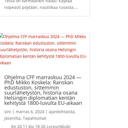
Teillä on varmaankin nälkä? Käykää
nopeasti pöytään, nauttikaa ruoasta....
Ohjelma CFF marraskuu 2024 —
PhD Mikko Koskela: Ranskan
edustuston, sittemmin
suurlähetystön, historia osana
Helsingin diplomatian kentän
kehitystä 1800-luvulta EU-aikaan
sini
|
marras 6, 2024
|
ajankohtaista
,
Jäsenilta
,
Tapahtumat
Ke 20.11 klo 18.30 Lyceumklubi