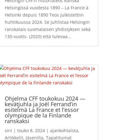
Helsingin CFF:n historiateos Ranska
Helsingissä vuodesta 1890 – La France à
Helsinki depuis 1890 Teos julkistettiin
huhtikuussa 2024. Se juhlistaa Helsingin
ranskalais-suomalaisen yhdistyksen sekä
130-vuotis- (2020) että tulevaa...
Ohjelma CFF toukokuu 2024 —
kevätjuhla ja Joël Ferrand’in
esitelmä La France et l’essor
olympique de la Finlande
ranskaksi
sini
|
touko 8, 2024
|
ajankohtaista
,
Artikkelit
,
Jäsenilta
,
Tapahtumat