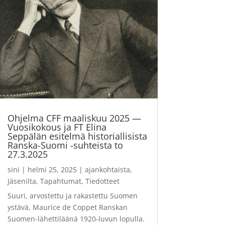
Ohjelma CFF maaliskuu 2025 —
Vuosikokous ja FT Elina
Seppälän esitelmä historiallisista
Ranska-Suomi -suhteista to
27.3.2025
sini
|
helmi 25, 2025
|
ajankohtaista
,
Jäsenilta
,
Tapahtumat
,
Tiedotteet
Suuri, arvostettu ja rakastettu Suomen
ystävä, Maurice de Coppet Ranskan
Suomen-lähettiläänä 1920-luvun lopulla.