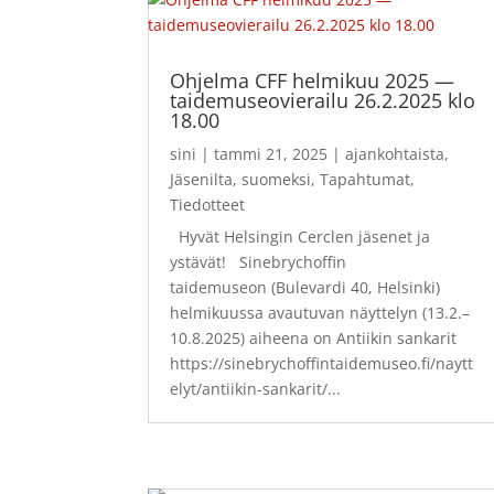
Ohjelma CFF helmikuu 2025 —
taidemuseovierailu 26.2.2025 klo
18.00
sini
|
tammi 21, 2025
|
ajankohtaista
,
Jäsenilta
,
suomeksi
,
Tapahtumat
,
Tiedotteet
Hyvät Helsingin Cerclen jäsenet ja
ystävät! Sinebrychoffin
taidemuseon (Bulevardi 40, Helsinki)
helmikuussa avautuvan näyttelyn (13.2.–
10.8.2025) aiheena on Antiikin sankarit
https://sinebrychoffintaidemuseo.fi/naytt
elyt/antiikin-sankarit/...