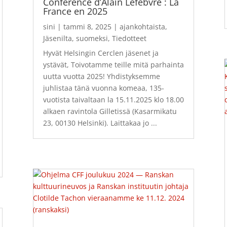
Conférence d’Alain Lefebvre : La
France en 2025
sini
|
tammi 8, 2025
|
ajankohtaista
,
Jäsenilta
,
suomeksi
,
Tiedotteet
Hyvät Helsingin Cerclen jäsenet ja
ystävät, Toivotamme teille mitä parhainta
uutta vuotta 2025! Yhdistyksemme
juhlistaa tänä vuonna komeaa, 135-
vuotista taivaltaan la 15.11.2025 klo 18.00
alkaen ravintola Gilletissä (Kasarmikatu
23, 00130 Helsinki). Laittakaa jo ...