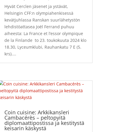
Hyvät Cerclen jäsenet ja ystävät,
Helsingin CFF:n olympiahenkisessä
kevätjuhlassa Ranskan suurlähetystön
lehdistöattasea Joël Ferrand puhuu
aiheesta: La France et l’essor olympique
de la Finlande to 23. toukokuuta 2024 klo
18.30, Lyceumklubi, Rauhankatu 7 E (5.
krs)....
Coin cuisine: Arkkikansleri
Cambacérès – peltopyitä
diplomaattipostissa ja kestitystä
keisarin käskystä