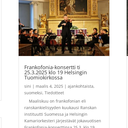
Frankofonia-konsertti ti
25.3.2025 klo 19 Helsingin
Tuomiokirkossa
sini
|
maalis 4, 2025
|
ajankohtaista
,
suomeksi
,
Tiedotteet
Maaliskuu on frankofonian eli
ranskankielisyyden kuukausi Ranskan
instituutti Suomessa ja Helsingin
Kamariorkesteri järjestävät jokavuotisen
Frankofonia-konserttinsa 25.3. klo 19