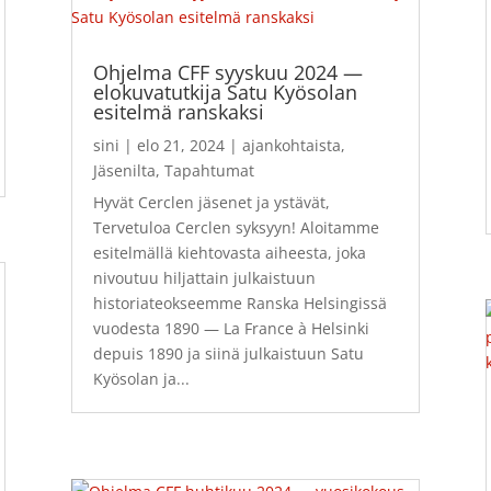
Ohjelma CFF syyskuu 2024 —
elokuvatutkija Satu Kyösolan
esitelmä ranskaksi
sini
|
elo 21, 2024
|
ajankohtaista
,
Jäsenilta
,
Tapahtumat
Hyvät Cerclen jäsenet ja ystävät,
Tervetuloa Cerclen syksyyn! Aloitamme
esitelmällä kiehtovasta aiheesta, joka
nivoutuu hiljattain julkaistuun
historiateokseemme Ranska Helsingissä
vuodesta 1890 — La France à Helsinki
depuis 1890 ja siinä julkaistuun Satu
Kyösolan ja...