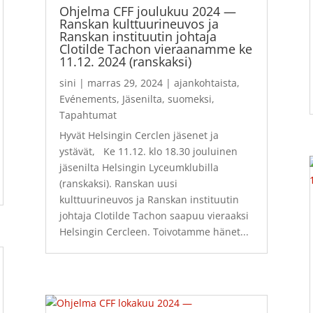
Ohjelma CFF joulukuu 2024 —
Ranskan kulttuurineuvos ja
Ranskan instituutin johtaja
Clotilde Tachon vieraanamme ke
11.12. 2024 (ranskaksi)
sini
|
marras 29, 2024
|
ajankohtaista
,
Evénements
,
Jäsenilta
,
suomeksi
,
Tapahtumat
Hyvät Helsingin Cerclen jäsenet ja
ystävät, Ke 11.12. klo 18.30 jouluinen
jäsenilta Helsingin Lyceumklubilla
(ranskaksi). Ranskan uusi
kulttuurineuvos ja Ranskan instituutin
johtaja Clotilde Tachon saapuu vieraaksi
Helsingin Cercleen. Toivotamme hänet...